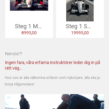
USED CARS & BIKES
STORE
Steg 1 Mantorp Park
Steg 1 Spanien
AGILE SVERIGE
8995,00
19995,00
MERCHANDISE
Nervös?!
KUNDTJÄNST
Ingen fara, våra erfarna instruktörer leder dig in på
rätt väg...
Hos oss är alla välkomna erfaren som nybörjare, alla ska ju
börja någonstans!