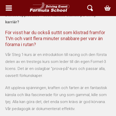
Ditt livs upplevelse - eller kanske starten på en ny
HEM
karriär?
EVENT & UPPLEVELSER
För visst har du också suttit som klistrad framför
TVn och varit flera minuter snabbare per varv än
förarna i rutan?
FORMELBIL GRUNDKURSER
Vår Steg 1-kurs är en introduktion till racing och den första
AVANCERADE KURSER
delen av en trestegs kurs som leder till din egen Formel-3
licens. Det är en oslagbar "prova-på"-kurs och passar alla,
RACETAXI EVENT
oavsett förkunskaper.
PROVA ARIEL PÅ GATAN
Att uppleva spänningen, kraften och farten är en fantastisk
känsla och lika fascinerade för ung som gammal, kille som
MOTOR MIX DAG
tjej. Alla kan göra det, det enda som krävs är god körvana.
Vår pedagogik är dokumenterat effektiv.
BETTER RACING