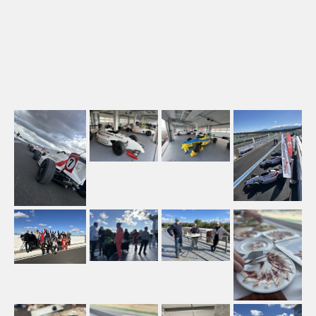
TÄVLA MED OSS
RACING SHOPPEN
BOKA TID
ARIEL SVERIGE
ATOM
NOMAD
ACE
ARIEL SERVICE
HISTORY