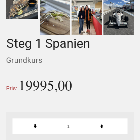
USED CARS & BIKES
STORE
Steg 1 Spanien
AGILE SVERIGE
Grundkurs
MERCHANDISE
KUNDTJÄNST
19995,00
Pris: