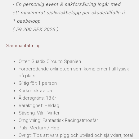
- En personlig event & sakförsäkring ingår med
ett maximerat självriskbelopp per skadetillfälle á
1 basbelopp
( 59.200 SEK 2026 )
Sammanfattning:
Orter: Guadix Circuito Spanien
Förberedande onlineteori som komplement till fysisk
på plats
Giltig för: 1 person
Körkortskrav: Ja
Åldersgräns: 18 år
Varaktighet: Heldag
Säsong: Vår - Vinter
Omgivning: Fantastisk Racingatmosfär
Puls: Medium / Hög
Övrigt: Tips att vara pigg och utvilad och självklart, total