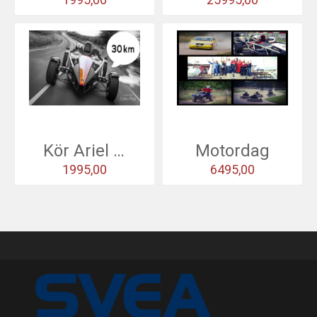
ska knäppas, ratten sättas fast, föraren
”peppas”, checklistan gås igenom på de digitala
instrumenten - 1: ans växel i – varv, ok –
temperatur, ok – oljetryck, ok, sedan bara vänta
på klartecken från instruktören att ge dig ut på
banan. Ditt livs äventyr kan börja!
Men först, en liten teorilektion...
Kör Ariel Atom +
Motordag
Där vi bl.a. går igenom olika spårval, gas och
1995,00
6495,00
bromsteknik, formelbilens uppbyggnad med för-
och nackdelar kontra en ”vanlig” bil och inte det
minst viktiga; regler & säkerhet.
Min. två timmars lärorik och underhållande teori
som avrundas med en banvandring för att se
det bästa spåret runt racerbanan, ledda av
instruktörer med lång tävlings och