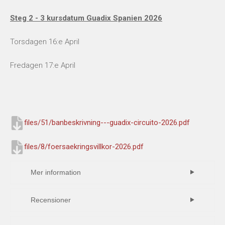
Steg 2 - 3 kursdatum Guadix Spanien 2026
Torsdagen 16:e April
Fredagen 17:e April
files/51/banbeskrivning---guadix-circuito-2026.pdf
files/8/foersaekringsvillkor-2026.pdf
Mer information
Ditt livs upplevelse -
Recensioner
Eller kanske starten på
Skriv en recension