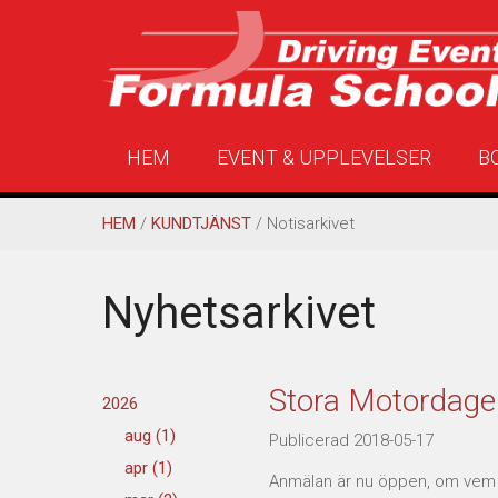
HEM
EVENT & UPPLEVELSER
B
HEM
/
KUNDTJÄNST
/ Notisarkivet
Nyhetsarkivet
Stora Motordag
2026
aug (1)
Publicerad 2018-05-17
apr (1)
Anmälan är nu öppen, om vem 