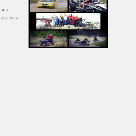
ions
rs vinnare