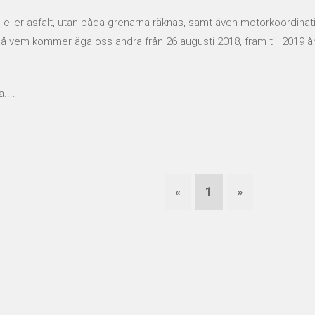
us eller asfalt, utan båda grenarna räknas, samt även motorkoordinat
 Så vem kommer äga oss andra från 26 augusti 2018, fram till 2019 å
....
«
1
»