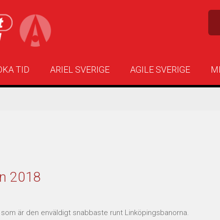
OKA TID
ARIEL SVERIGE
AGILE SVERIGE
M
en 2018
som är den enväldigt snabbaste runt Linköpingsbanorna.