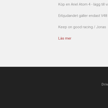
Köp en Ariel Atom 4 - lägg till v
Erbjudandet gäller endast V48
Keep on good racing / Jonas
Läs mer
Dri