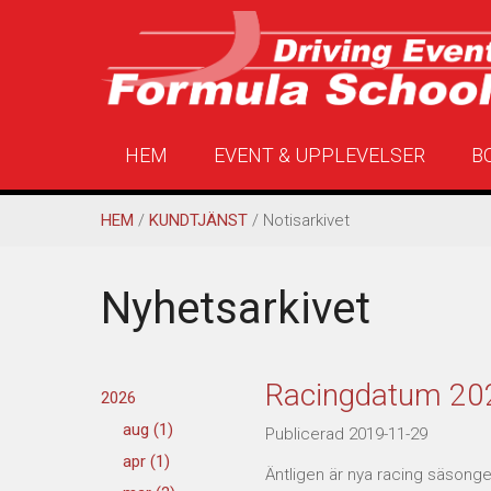
HEM
EVENT & UPPLEVELSER
B
HEM
/
KUNDTJÄNST
/ Notisarkivet
Nyhetsarkivet
Racingdatum 20
2026
aug (1)
Publicerad 2019-11-29
apr (1)
Äntligen är nya racing säsonge