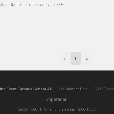
alfria tillbehör för ett värde av 20.000kr
«
1
»
ving Event Formula School AB
| G3 Mantorp Park | 590 17 Man
Öppettider:
08.00-17.00 | Vi tar lunch mellan 12.00-13.00.