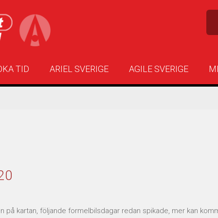
OKA TID
ARIEL SVERIGE
AGILE SVERIGE
M
20
n på kartan, följande formelbilsdagar redan spikade, mer kan komma