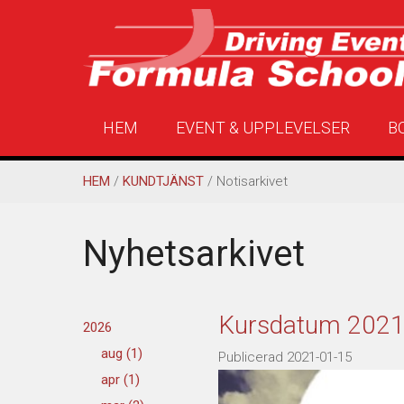
HEM
EVENT & UPPLEVELSER
B
HEM
/
KUNDTJÄNST
/ Notisarkivet
Nyhetsarkivet
Kursdatum 202
2026
aug (1)
Publicerad 2021-01-15
apr (1)