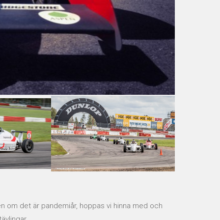
 även om det är pandemiår, hoppas vi hinna med och
ävlingar...