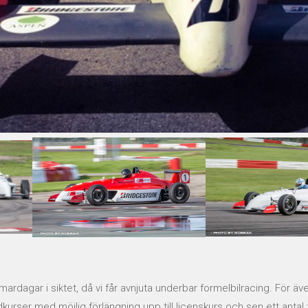
mardagar i siktet, då vi får avnjuta underbar formelbilracing. För
dkurser med möjlig förlängning upp till licenskurs och sen ett antal t