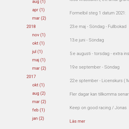
aug (1)
apr (1)
Formelbil steg 1 datum 2021:
mar (2)
2018
23:e maj - Söndag - Fullbokad
nov (1)
13:e juni - Söndag
okt (1)
jul (1)
5:e augusti - torsdag - extra i
maj (1)
19:e september - Söndag
mar (2)
2017
22:e sptember - Licenskurs ( M
okt (1)
aug (2)
Fler dagar kan tillkomma senare 
mar (2)
Keep on good racing / Jonas
feb (1)
jan (2)
Läs mer