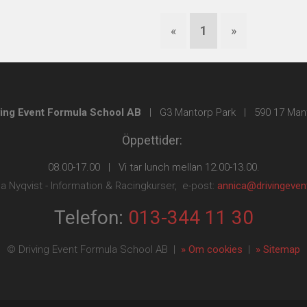
«
1
»
ving Event Formula School AB
| G3 Mantorp Park | 590 17 Man
Öppettider:
08.00-17.00 | Vi tar lunch mellan 12.00-13.00.
a Nyqvist - Information & Racingkurser, e-post:
annica@drivingeven
Telefon:
013-344 11 30
© Driving Event Formula School AB |
» Om cookies
|
» Sitemap