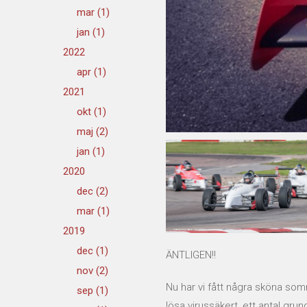
mar (1)
jan (1)
2022
apr (1)
2021
okt (1)
maj (2)
jan (1)
2020
dec (2)
mar (1)
2019
dec (1)
ÄNTLIGEN!!
nov (2)
Nu har vi fått några sköna som
sep (1)
lösa virussäkert, ett antal grun