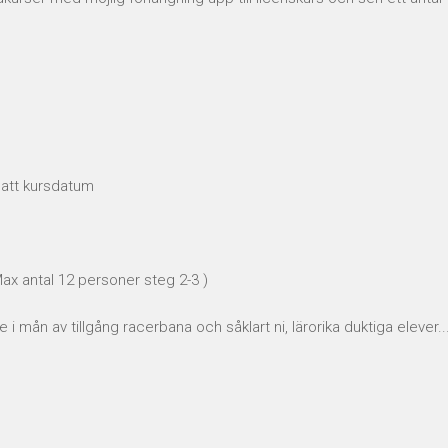
nsatt kursdatum
ax antal 12 personer steg 2-3 )
i mån av tillgång racerbana och såklart ni, lärorika duktiga elever..