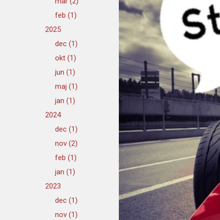
mar (2)
feb (1)
2025
dec (1)
okt (1)
jun (1)
maj (1)
jan (1)
2024
dec (1)
nov (2)
feb (1)
jan (1)
2023
dec (1)
nov (1)