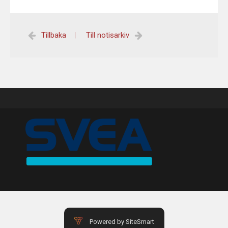
HISTORY
Tillbaka
|
Till notisarkiv
USED CARS & BIKES
STORE
AGILE SVERIGE
MERCHANDISE
KUNDTJÄNST
Powered by SiteSmart