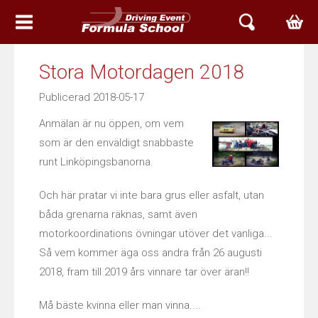
HEM
Stora Motordagen 2018
EVENT & UPPLEVELSER
Publicerad 2018-05-17
Anmälan är nu öppen, om vem
BOKA TID
som är den enväldigt snabbaste
ARIEL SVERIGE
runt Linköpingsbanorna.
Och här pratar vi inte bara grus eller asfalt, utan
ATOM
båda grenarna räknas, samt även
NOMAD
motorkoordinations övningar utöver det vanliga...
Så vem kommer äga oss andra från 26 augusti
ACE
2018, fram till 2019 års vinnare tar över äran!!
ARIEL SERVICE
Må bäste kvinna eller man vinna....