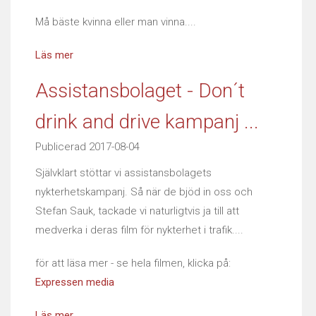
HISTORY
Må bäste kvinna eller man vinna....
USED CARS & BIKES
Läs mer
Assistansbolaget - Don´t
STORE
drink and drive kampanj ...
AGILE SVERIGE
Publicerad 2017-08-04
MERCHANDISE
Självklart stöttar vi assistansbolagets
nykterhetskampanj. Så när de bjöd in oss och
KUNDTJÄNST
Stefan Sauk, tackade vi naturligtvis ja till att
medverka i deras film för nykterhet i trafik....
för att läsa mer - se hela filmen, klicka på:
Expressen media
Läs mer