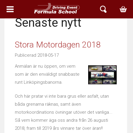
Senaste nytt
HEM
EVENT & UPPLEVELSER
Stora Motordagen 2018
BOKA TID
Publicerad 2018-05-17
ARIEL SVERIGE
Anmälan är nu öppen, om vem
som är den enväldigt snabbaste
ATOM
runt Linköpingsbanorna.
NOMAD
Och här pratar vi inte bara grus eller asfalt, utan
båda grenarna räknas, samt även
ACE
motorkoordinations övningar utöver det vanliga...
Så vem kommer äga oss andra från 26 augusti
ARIEL SERVICE
2018, fram till 2019 års vinnare tar över äran!!