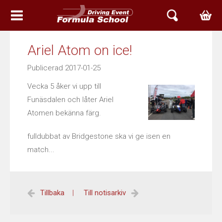
HEM
Ariel Atom on ice!
EVENT & UPPLEVELSER
Publicerad 2017-01-25
Vecka 5 åker vi upp till
BOKA TID
Funäsdalen och låter Ariel
Atomen bekänna färg.
ARIEL SVERIGE
fulldubbat av Bridgestone ska vi ge isen en
ATOM
match...
NOMAD
ACE
Tillbaka
|
Till notisarkiv
ARIEL SERVICE