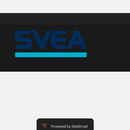
HISTORY
USED CARS & BIKES
STORE
AGILE SVERIGE
MERCHANDISE
KUNDTJÄNST
Powered by SiteSmart