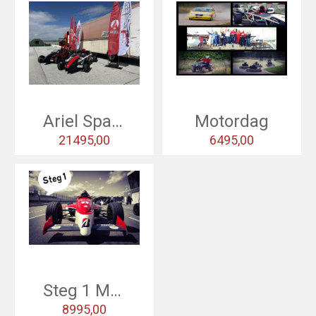
Ariel Spanien
Motordag
21495,00
6495,00
Skicka recension
Steg 1 Mantorp Park
8995,00