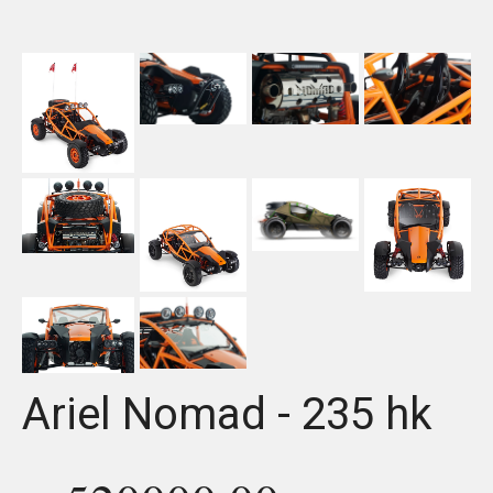
HISTORY
USED CARS & BIKES
STORE
AGILE SVERIGE
MERCHANDISE
KUNDTJÄNST
Ariel Nomad - 235 hk