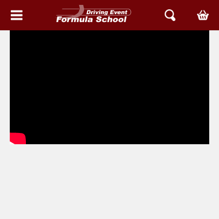
HEM
EVENT & UPPLEVELSER
BOKA TID
ARIEL SVERIGE
ATOM
NOMAD
ACE
ARIEL SERVICE