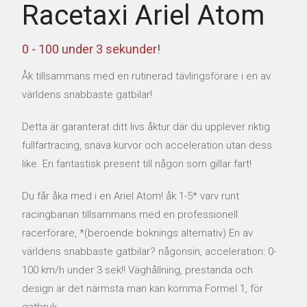
Racetaxi Ariel Atom
TÄVLA MED OSS
0 - 100 under 3 sekunder!
RACING SHOPPEN
Åk tillsammans med en rutinerad tävlingsförare i en av
BOKA TID
världens snabbaste gatbilar!
ARIEL SVERIGE
Detta är garanterat ditt livs åktur där du upplever riktig
fullfartracing, snäva kurvor och acceleration utan dess
ATOM
like. En fantastisk present till någon som gillar fart!
NOMAD
Du får åka med i en Ariel Atom! åk 1-5* varv runt
racingbanan tillsammans med en professionell
ACE
racerförare, *(beroende boknings alternativ) En av
världens snabbaste gatbilar? någonsin, acceleration: 0-
ARIEL SERVICE
100 km/h under 3 sek!! Väghållning, prestanda och
design är det närmsta man kan komma Formel 1, för
HISTORY