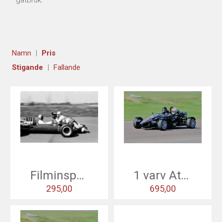
gatbruk.
USED CARS & BIKES
STORE
Namn
Pris
AGILE SVERIGE
Stigande
Fallande
MERCHANDISE
KUNDTJÄNST
Filminspelning
1 varv Atom
295,00
695,00