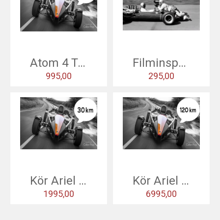
TÄVLA MED OSS
RACING SHOPPEN
Atom 4 Testdrive
Filminspelning
BOKA TID
995,00
295,00
ARIEL SVERIGE
ATOM
NOMAD
ACE
Kör Ariel Atom +
Kör Ariel Atom ++
ARIEL SERVICE
1995,00
6995,00
HISTORY