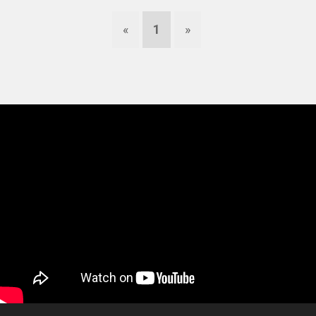
«
1
»
USED CARS & BIKES
STORE
AGILE SVERIGE
+
MERCHANDISE
KUNDTJÄNST