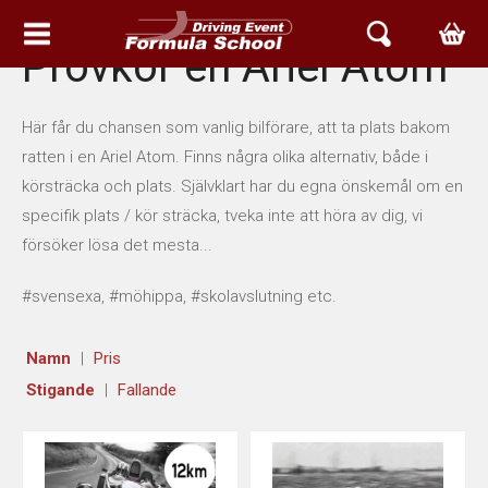
Provkör en Ariel Atom
HEM
Här får du chansen som vanlig bilförare, att ta plats bakom
EVENT & UPPLEVELSER
ratten i en Ariel Atom. Finns några olika alternativ, både i
körsträcka och plats. Självklart har du egna önskemål om en
FORMELBIL GRUNDKURSER
specifik plats / kör sträcka, tveka inte att höra av dig, vi
försöker lösa det mesta...
AVANCERADE KURSER
#svensexa, #möhippa, #skolavslutning etc.
RACETAXI EVENT
Namn
Pris
PROVA ARIEL PÅ GATAN
Stigande
Fallande
MOTOR MIX DAG
BETTER RACING