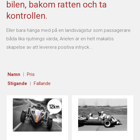
bilen, bakom ratten och ta
TÄVLA MED OSS
kontrollen.
RACING SHOPPEN
Eller bara hänga med på en landsvägstur som passagerare.
båda lika njutnings värda, Arielen är en helt makalös
BOKA TID
skapelse av att leverera positiva intryck...
ARIEL SVERIGE
Namn
Pris
ATOM
Stigande
Fallande
NOMAD
ACE
ARIEL SERVICE
HISTORY