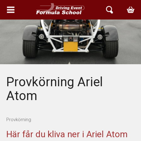
HEM
EVENT & UPPLEVELSER
FORMELBIL GRUNDKURSER
AVANCERADE KURSER
Provkörning Ariel
RACETAXI EVENT
Atom
PROVA ARIEL PÅ GATAN
Provkörning
MOTOR MIX DAG
Här får du kliva ner i Ariel Atom
BETTER RACING