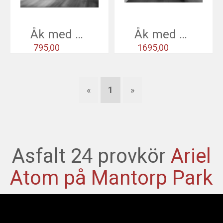
Åk med en Atom 4
Åk med en Atom 4 +
795,00
1695,00
«
1
»
Asfalt 24 provkör
Ariel
Atom på Mantorp Park
+