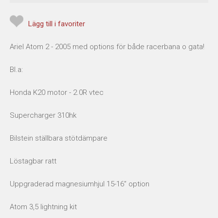
Lägg till i favoriter
Ariel Atom 2 - 2005 med options för både racerbana o gata!
Bl.a:
Honda K20 motor - 2.0R vtec
Supercharger 310hk
Bilstein ställbara stötdämpare
Löstagbar ratt
Uppgraderad magnesiumhjul 15-16” option
Atom 3,5 lightning kit