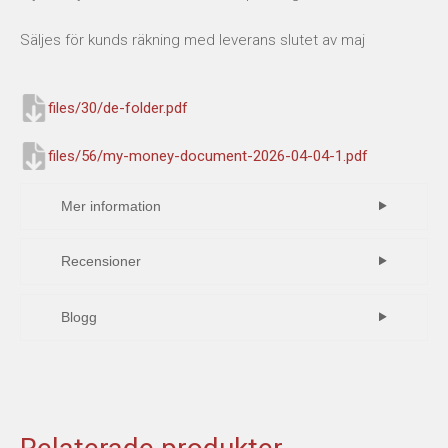
Säljes för kunds räkning med leverans slutet av maj
files/30/de-folder.pdf
files/56/my-money-document-2026-04-04-1.pdf
Mer information
Recensioner
Skriv en recension
Blogg
Markera koden nedan, kopiera och klistra in på
din blogg.