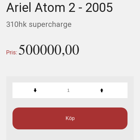
Ariel Atom 2 - 2005
HISTORY
310hk supercharge
USED CARS & BIKES
500000,00
STORE
Pris:
AGILE SVERIGE
MERCHANDISE
KUNDTJÄNST
Köp