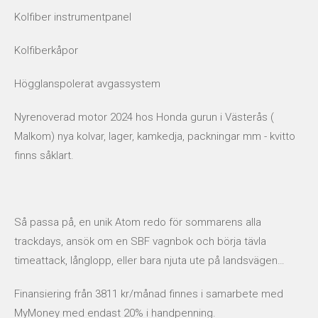
Kolfiber instrumentpanel
Kolfiberkåpor
Högglanspolerat avgassystem
Nyrenoverad motor 2024 hos Honda gurun i Västerås (
Malkom) nya kolvar, lager, kamkedja, packningar mm - kvitto
finns såklart.
Så passa på, en unik Atom redo för sommarens alla
trackdays, ansök om en SBF vagnbok och börja tävla
timeattack, långlopp, eller bara njuta ute på landsvägen…
Finansiering från 3811 kr/månad finnes i samarbete med
MyMoney med endast 20% i handpenning.