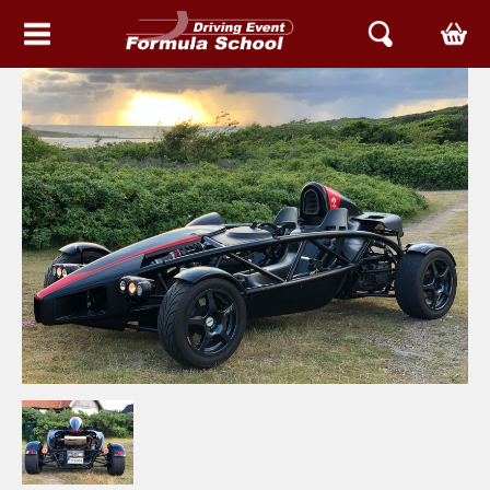
HEM
EVENT & UPPLEVELSER
BOKA TID
ARIEL SVERIGE
ATOM
NOMAD
ACE
ARIEL SERVICE