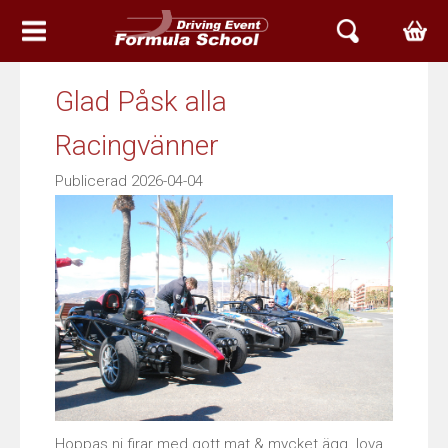
HEM
Glad Påsk alla
EVENT & UPPLEVELSER
Racingvänner
BOKA TID
Publicerad 2026-04-04
ARIEL SVERIGE
ATOM
NOMAD
ACE
ARIEL SERVICE
Hoppas ni firar med gott mat & mycket ägg. lova