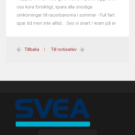
oss köra försiktigt, spara alla onödiga
HISTORY
omkörningar till racerbanorna i sommar - Full fart
USED CARS & BIKES
spar tid men inte alltid... Ses vi snart / kram på er
STORE
Tillbaka
|
Till notisarkiv
AGILE SVERIGE
MERCHANDISE
KUNDTJÄNST