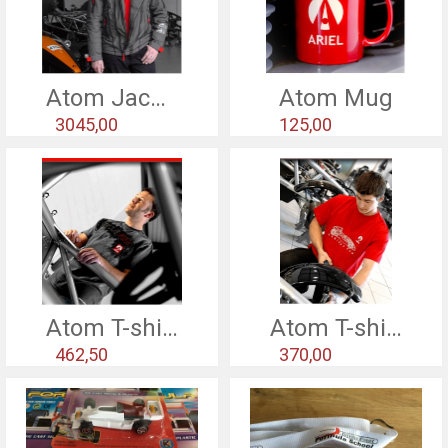
Atom Jacket - Grey
Atom Mug
3045,00
125,00
Atom T-shirt - grey
Atom T-shirt - red
462,50
370,00