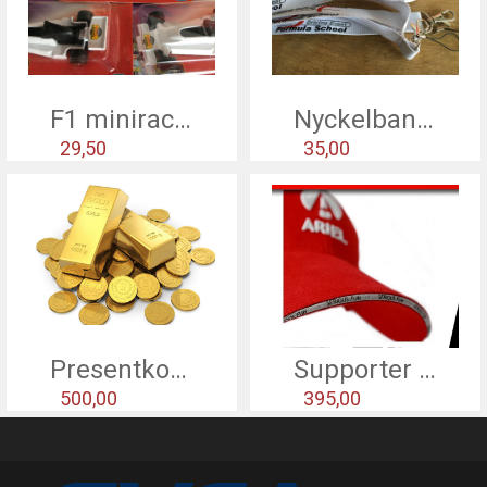
F1 miniracing
Nyckelband - Vit
29,50
35,00
Presentkort 500 kr
Supporter pack
500,00
395,00