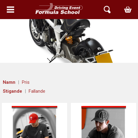
HEM
EVENT & UPPLEVELSER
BOKA TID
ARIEL SVERIGE
Namn
Pris
ATOM
Stigande
Fallande
NOMAD
ACE
ARIEL SERVICE