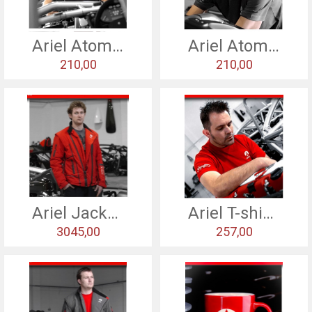
HISTORY
Ariel Atom Cap
Ariel Atom Cap
USED CARS & BIKES
210,00
210,00
STORE
AGILE SVERIGE
MERCHANDISE
KUNDTJÄNST
Ariel Jacket - Red
Ariel T-shirt - red
3045,00
257,00