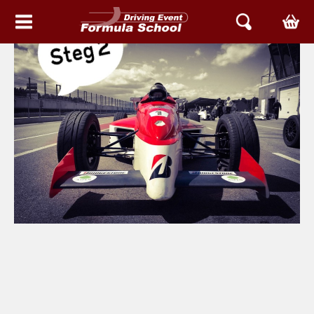
HEM
EVENT & UPPLEVELSER
FORMELBIL GRUNDKURSER
AVANCERADE KURSER
RACETAXI EVENT
PROVA ARIEL PÅ GATAN
MOTOR MIX DAG
BETTER RACING