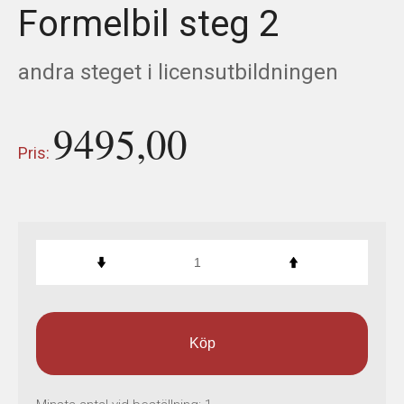
Formelbil steg 2
USED CARS & BIKES
andra steget i licensutbildningen
STORE
AGILE SVERIGE
9495,00
Pris:
MERCHANDISE
KUNDTJÄNST
Köp