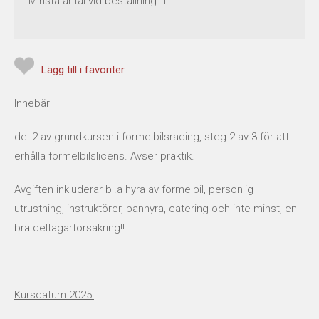
Minsta antal vid beställning:
1
Lägg till i favoriter
Innebär
del 2 av grundkursen i formelbilsracing, steg 2 av 3 för att
erhålla formelbilslicens. Avser praktik.
Avgiften inkluderar bl.a hyra av formelbil, personlig
utrustning, instruktörer, banhyra, catering och inte minst, en
bra deltagarförsäkring!!
Kursdatum 2025: