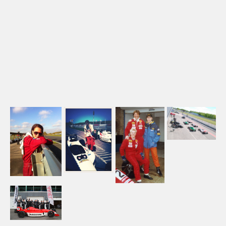
TÄVLA MED OSS
RACING SHOPPEN
BOKA TID
ARIEL SVERIGE
ATOM
NOMAD
ACE
ARIEL SERVICE
HISTORY