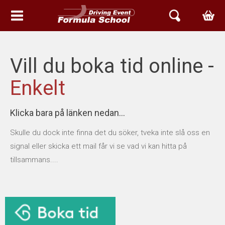
HEM
Vill du boka tid online -
EVENT & UPPLEVELSER
Enkelt
BOKA TID
Klicka bara på länken nedan...
SKICKA OSS EN FÖRFRÅGAN
Skulle du dock inte finna det du söker, tveka inte slå oss en
RING & BOKA: 013 - 344 11 30
signal eller skicka ett mail får vi se vad vi kan hitta på
tillsammans....
BOKA ONLINE MANTORP PARK
BOKA ONLINE LINKÖPING
ARIEL SVERIGE