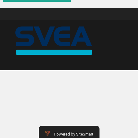
ATOM
NOMAD
ACE
ARIEL SERVICE
HISTORY
USED CARS & BIKES
STORE
AGILE SVERIGE
Powered by SiteSmart
MERCHANDISE