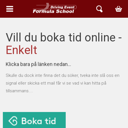
HEM
Vill du boka tid online -
EVENT & UPPLEVELSER
Enkelt
BOKA TID
SKICKA OSS EN FÖRFRÅGAN
Klicka bara på länken nedan...
Skulle du dock inte finna det du söker, tveka inte slå oss en
RING & BOKA: 013 - 344 11 30
signal eller skicka ett mail får vi se vad vi kan hitta på
tillsammans....
BOKA ONLINE MANTORP PARK
BOKA ONLINE LINKÖPING
ARIEL SVERIGE