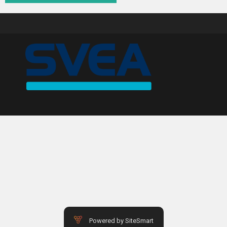
ATOM
NOMAD
ACE
ARIEL SERVICE
HISTORY
USED CARS & BIKES
STORE
AGILE SVERIGE
MERCHANDISE
Powered by SiteSmart