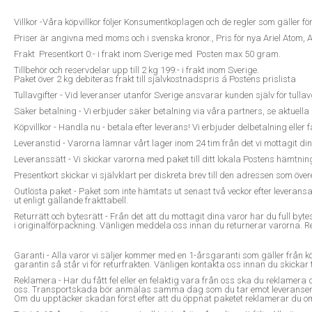
Villkor -Våra köpvillkor följer Konsumentköplagen och de regler som gäller fö
Priser är angivna med moms och i svenska kronor., Pris för nya Ariel Atom, 
Frakt Presentkort 0:- i frakt inom Sverige med Posten max 50 gram.
Tillbehör och reservdelar upp till 2 kg 199:- i frakt inom Sverige.
Paket över 2 kg debiteras frakt till självkostnadspris á Postens prislista
Tullavgifter - Vid leveranser utanför Sverige ansvarar kunden själv för tull
Säker betalning - Vi erbjuder säker betalning via våra partners, se aktuell
Köpvillkor - Handla nu - betala efter leverans! Vi erbjuder delbetalning eller 
Leveranstid - Varorna lämnar vårt lager inom 24 tim från det vi mottagit di
Leveranssätt - Vi skickar varorna med paket till ditt lokala Postens hämtnin
Presentkort skickar vi självklart per diskreta brev till den adressen som öv
Outlösta paket - Paket som inte hämtats ut senast två veckor efter leveran
ut enligt gällande frakttabell.
Returrätt och bytesrätt - Från det att du mottagit dina varor har du full by
i originalförpackning. Vänligen meddela oss innan du returnerar varorna. Ret
Garanti - Alla varor vi säljer kommer med en 1-årsgaranti som gäller från k
garantin så står vi för returfrakten. Vänligen kontakta oss innan du skickar 
Reklamera - Har du fått fel eller en felaktig vara från oss ska du reklamera de
oss. Transportskada bör anmälas samma dag som du tar emot leveransen till
Om du upptäcker skadan först efter att du öppnat paketet reklamerar du ome