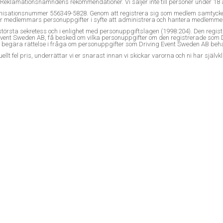
männa Reklamationsnämndens rekommendationer. Vi säljer inte till personer unde
nisationsnummer 556349-5828. Genom att registrera sig som medlem samtycker 
grar medlemmars personuppgifter i syfte att administrera och hantera medlemm
rsta sekretess och i enlighet med personuppgiftslagen (1998:204). Den regist
iving Event Sweden AB, få besked om vilka personuppgifter om den registrerade
04) begära rättelse i fråga om personuppgifter som Driving Event Sweden AB be
tuellt fel pris, underrättar vi er snarast innan vi skickar varorna och ni har självkl