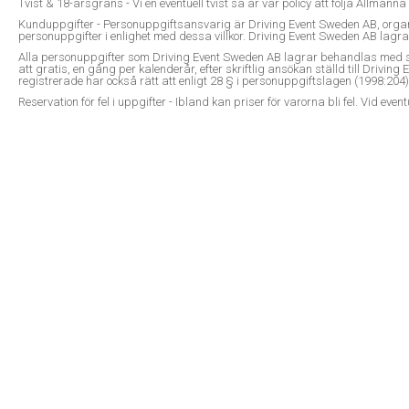
Tvist & 18-årsgräns - Vi en eventuell tvist så är vår policy att följa All
Kunduppgifter - Personuppgiftsansvarig är Driving Event Sweden AB, orga
personuppgifter i enlighet med dessa villkor. Driving Event Sweden AB la
Alla personuppgifter som Driving Event Sweden AB lagrar behandlas med stö
att gratis, en gång per kalenderår, efter skriftlig ansökan ställd till Dr
registrerade har också rätt att enligt 28 § i personuppgiftslagen (1998:2
Reservation för fel i uppgifter - Ibland kan priser för varorna bli fel. Vid even