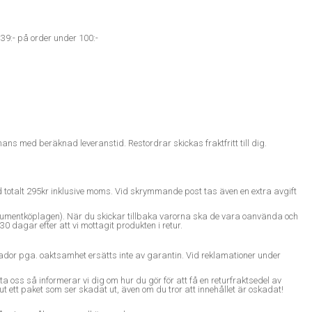
39:- på order under 100:-
ans med beräknad leveranstid. Restordrar skickas fraktfritt till dig.
 totalt 295kr inklusive moms. Vid skrymmande post tas även en extra avgift
 konsumentköplagen). När du skickar tillbaka varorna ska de vara oanvända och
 dagar efter att vi mottagit produkten i retur.
skador pga. oaktsamhet ersätts inte av garantin. Vid reklamationer under
akta oss så informerar vi dig om hur du gör för att få en returfraktsedel av
ett paket som ser skadat ut, även om du tror att innehållet är oskadat!