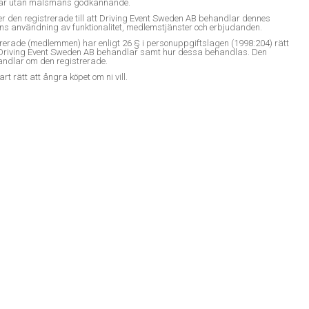
r 18 år utan målsmans godkännande.
den registrerade till att Driving Event Sweden AB behandlar dennes
ens användning av funktionalitet, medlemstjänster och erbjudanden.
rerade (medlemmen) har enligt 26 § i personuppgiftslagen (1998:204) rätt
 som Driving Event Sweden AB behandlar samt hur dessa behandlas. Den
handlar om den registrerade.
art rätt att ångra köpet om ni vill.