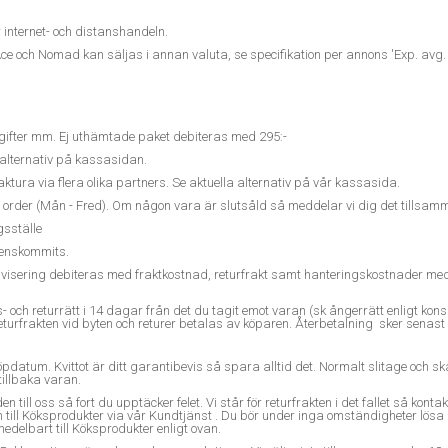
r internet- och distanshandeln.
Ace och Nomad kan säljas i annan valuta, se specifikation per annons 'Exp. avg. 
avgifter mm. Ej uthämtade paket debiteras med 295:-
a alternativ på kassasidan.
faktura via flera olika partners. Se aktuella alternativ på vår kassasida.
n order (Mån - Fred). Om någon vara är slutsåld så meddelar vi dig det tillsamm
gsställe
erenskommits.
savisering debiteras med fraktkostnad, returfrakt samt hanteringskostnader med
tes- och returrätt i 14 dagar från det du tagit emot varan (sk ångerrätt enligt
urfrakten vid byten och returer betalas av köparen. Återbetalning sker senast 30
öpdatum. Kvittot är ditt garantibevis så spara alltid det. Normalt slitage och 
tillbaka varan.
n till oss så fort du upptäcker felet. Vi står för returfrakten i det fallet så kont
 Köksprodukter via vår Kundtjänst . Du bör under inga omständigheter lösa ut 
delbart till Köksprodukter enligt ovan.